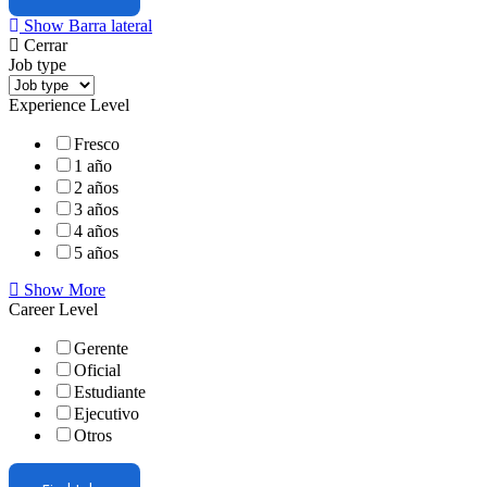
Show Barra lateral
Cerrar
Job type
Experience Level
Fresco
1 año
2 años
3 años
4 años
5 años
Show More
Career Level
Gerente
Oficial
Estudiante
Ejecutivo
Otros