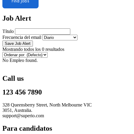
Find Jobs
Job Alert
Título
Frecuencia del email
Save Job Alert
Mostrando todos los 0 resultados
No Empleo found.
Call us
123 456 7890
328 Queensberry Street, North Melbourne VIC
3051, Australia.
support@superio.com
Para candidatos