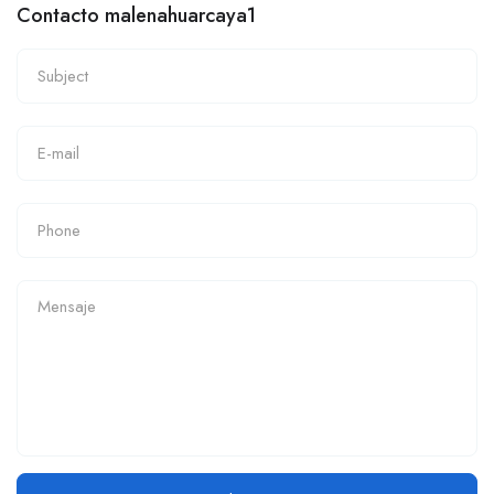
Contacto malenahuarcaya1