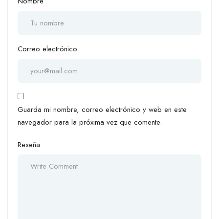
Nombre
Correo electrónico
Guarda mi nombre, correo electrónico y web en este
navegador para la próxima vez que comente.
Reseña