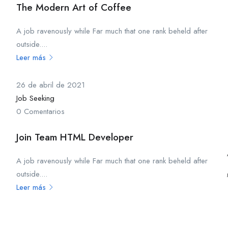
The Modern Art of Coffee
A job ravenously while Far much that one rank beheld after
outside....
Leer más
26 de abril de 2021
Job Seeking
0 Comentarios
Join Team HTML Developer
A job ravenously while Far much that one rank beheld after
outside....
Leer más