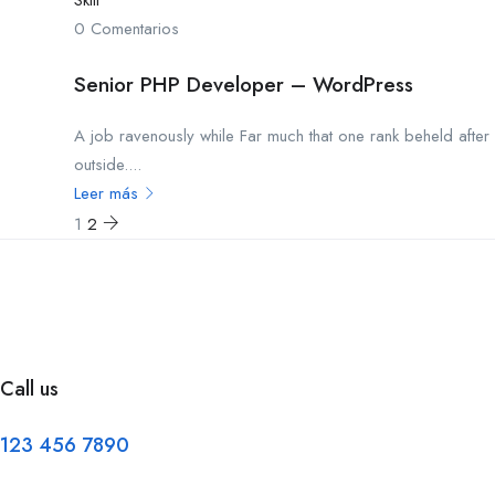
0 Comentarios
Senior PHP Developer – WordPress
A job ravenously while Far much that one rank beheld after
outside....
Leer más
1
2
Call us
123 456 7890