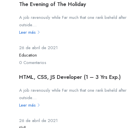
The Evening of The Holiday
A job ravenously while Far much that one rank beheld after
outside....
Leer más
26 de abril de 2021
Education
0 Comentarios
HTML, CSS, JS Developer (1 – 3 Yrs Exp.)
A job ravenously while Far much that one rank beheld after
outside....
Leer más
26 de abril de 2021
Skill