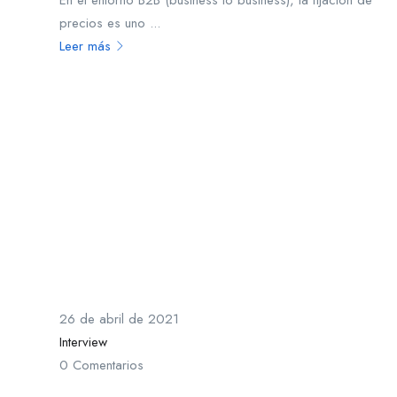
En el entorno B2B (business to business), la fijación de
precios es uno ...
Leer más
26 de abril de 2021
Interview
0 Comentarios